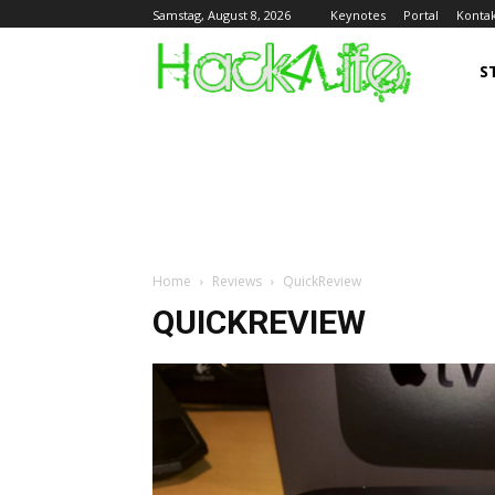
Keynotes
Portal
Konta
Samstag, August 8, 2026
S
Home
Reviews
QuickReview
QUICKREVIEW