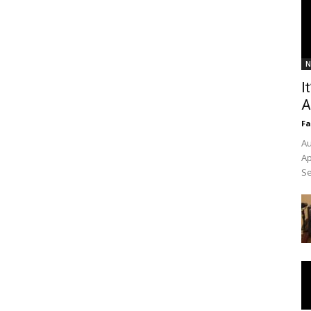
N
I
A
Fa
Au
Ap
Se