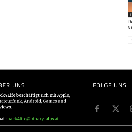
T
Th
Ga
BER UNS
FOLGE UNS
ck4Life beschäftigt sich mit Apple,
ateurfunk, Android, Games und
views.
ail:
hack4life@binary-alps.at