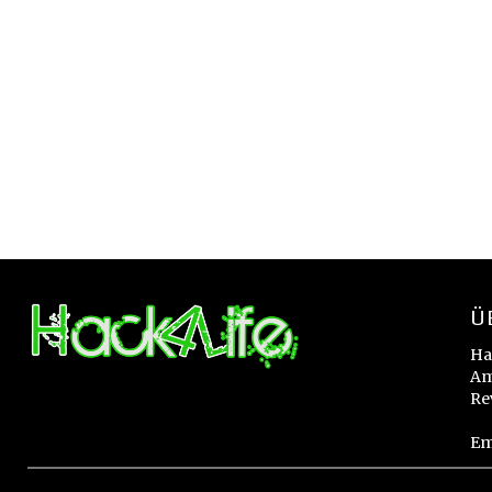
Ü
Ha
Am
Re
Em