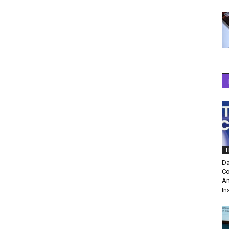
T
Da
Co
Am
In