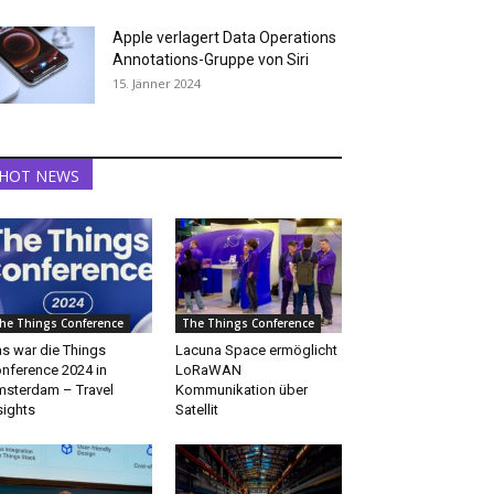
Apple verlagert Data Operations
Annotations-Gruppe von Siri
15. Jänner 2024
HOT NEWS
he Things Conference
The Things Conference
s war die Things
Lacuna Space ermöglicht
nference 2024 in
LoRaWAN
sterdam – Travel
Kommunikation über
sights
Satellit