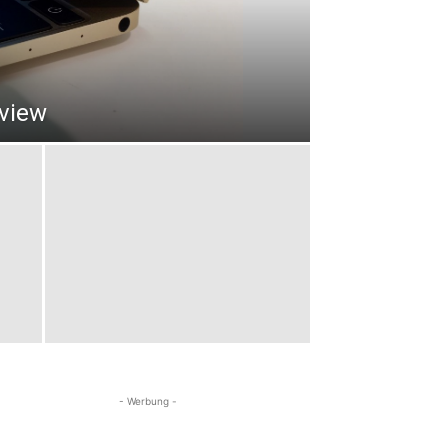
view
- Werbung -