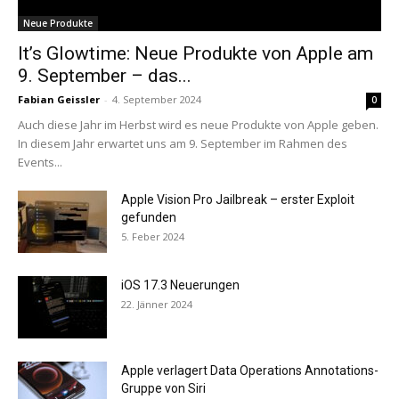
Neue Produkte
It’s Glowtime: Neue Produkte von Apple am
9. September – das...
Fabian Geissler
-
4. September 2024
0
Auch diese Jahr im Herbst wird es neue Produkte von Apple geben.
In diesem Jahr erwartet uns am 9. September im Rahmen des
Events...
Apple Vision Pro Jailbreak – erster Exploit
gefunden
5. Feber 2024
iOS 17.3 Neuerungen
22. Jänner 2024
Apple verlagert Data Operations Annotations-
Gruppe von Siri