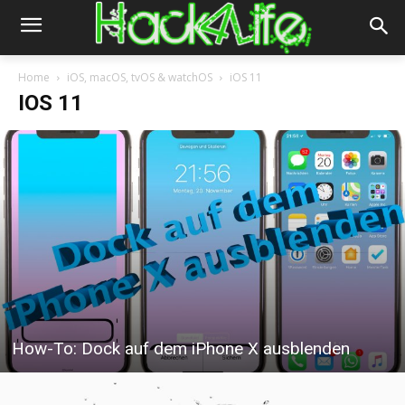
Home
iOS, macOS, tvOS & watchOS
iOS 11
IOS 11
How-To: Dock auf dem iPhone X ausblenden