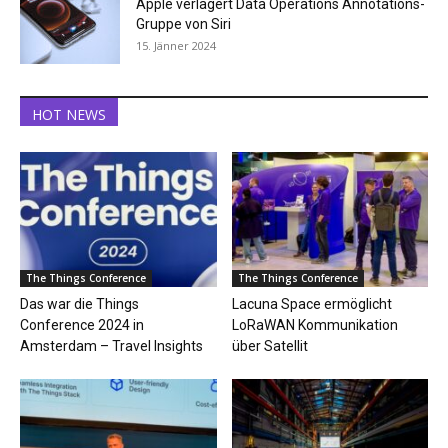
Apple verlagert Data Operations Annotations-
Gruppe von Siri
15. Jänner 2024
HOT NEWS
The Things Conference
The Things Conference
Das war die Things
Lacuna Space ermöglicht
Conference 2024 in
LoRaWAN Kommunikation
Amsterdam – Travel Insights
über Satellit