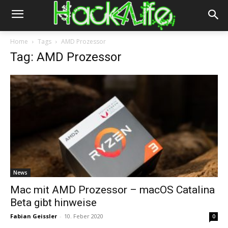
Home
Tags
AMD Prozessor
Tag: AMD Prozessor
News
Mac mit AMD Prozessor – macOS Catalina
Beta gibt hinweise
Fabian Geissler
-
10. Feber 2020
0