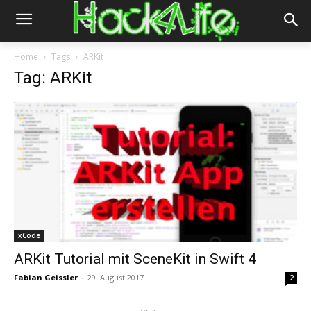
Home
Tags
ARKit
Tag: ARKit
xCode
ARKit Tutorial mit SceneKit in Swift 4
Fabian Geissler
-
29. August 2017
2