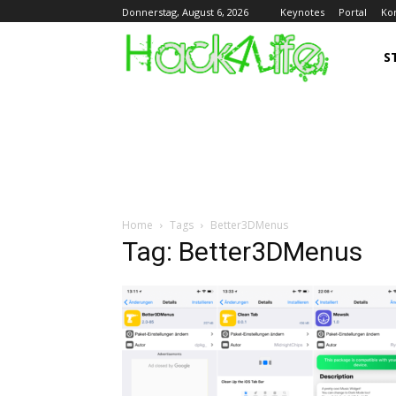
Keynotes
Portal
Ko
Donnerstag, August 6, 2026
S
Home
Tags
Better3DMenus
Tag: Better3DMenus