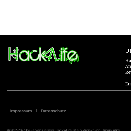
Ü
Ha
Am
Re
Em
Impressum
Datenschutz
© 2012-2023 by Fabian Geissler. Hack4Life ist ein Projekt von Binary Alps.