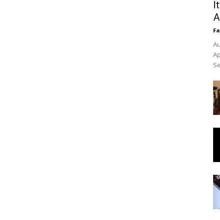
I
A
Fa
Au
Ap
Se