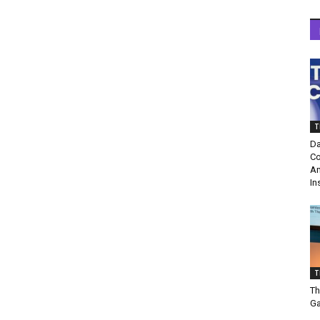
T
Da
Co
Am
In
T
Th
Ga