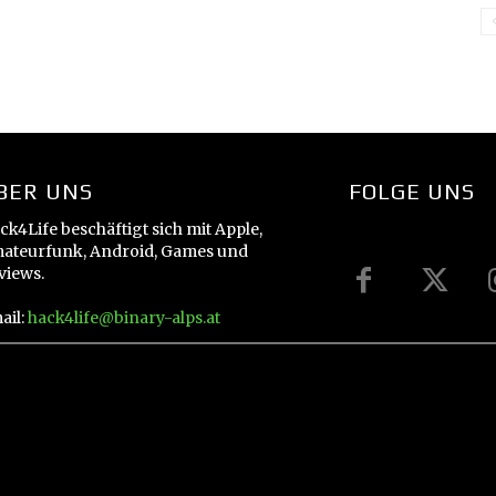
BER UNS
FOLGE UNS
ck4Life beschäftigt sich mit Apple,
ateurfunk, Android, Games und
views.
ail:
hack4life@binary-alps.at