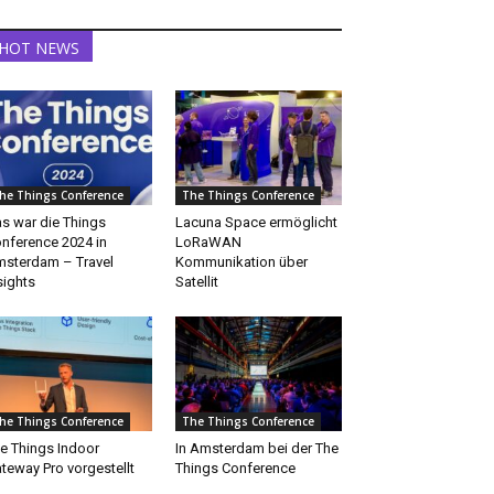
HOT NEWS
he Things Conference
The Things Conference
s war die Things
Lacuna Space ermöglicht
nference 2024 in
LoRaWAN
sterdam – Travel
Kommunikation über
sights
Satellit
he Things Conference
The Things Conference
e Things Indoor
In Amsterdam bei der The
teway Pro vorgestellt
Things Conference