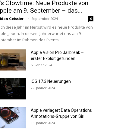
t’s Glowtime: Neue Produkte von
pple am 9. September – das...
bian Geissler
-
4. September 2024
0
ch diese Jahr im Herbst wird es neue Produkte von
ple geben. In diesem Jahr erwartet uns am 9.
ptember im Rahmen des Events...
Apple Vision Pro Jailbreak –
erster Exploit gefunden
5. Feber 2024
iOS 17.3 Neuerungen
22. Jänner 2024
Apple verlagert Data Operations
Annotations-Gruppe von Siri
15. Jänner 2024