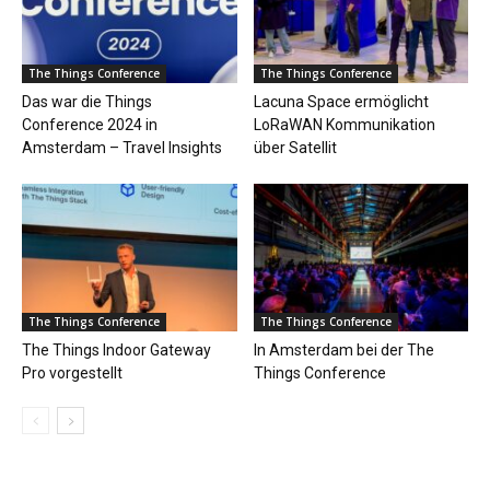
The Things Conference
The Things Conference
Das war die Things
Lacuna Space ermöglicht
Conference 2024 in
LoRaWAN Kommunikation
Amsterdam – Travel Insights
über Satellit
The Things Conference
The Things Conference
The Things Indoor Gateway
In Amsterdam bei der The
Pro vorgestellt
Things Conference