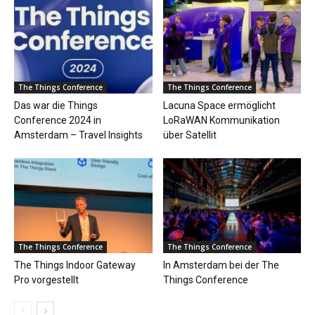
The Things Conference
The Things Conference
Das war die Things
Lacuna Space ermöglicht
Conference 2024 in
LoRaWAN Kommunikation
Amsterdam – Travel Insights
über Satellit
The Things Conference
The Things Conference
The Things Indoor Gateway
In Amsterdam bei der The
Pro vorgestellt
Things Conference