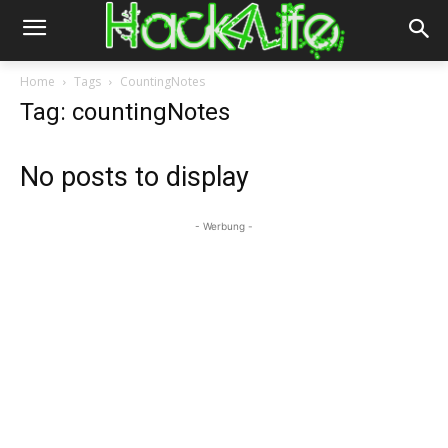
Home
Tags
CountingNotes
Tag: countingNotes
No posts to display
- Werbung -