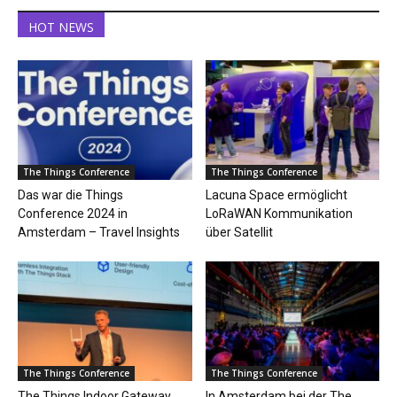
HOT NEWS
The Things Conference
The Things Conference
Das war die Things
Lacuna Space ermöglicht
Conference 2024 in
LoRaWAN Kommunikation
Amsterdam – Travel Insights
über Satellit
The Things Conference
The Things Conference
The Things Indoor Gateway
In Amsterdam bei der The