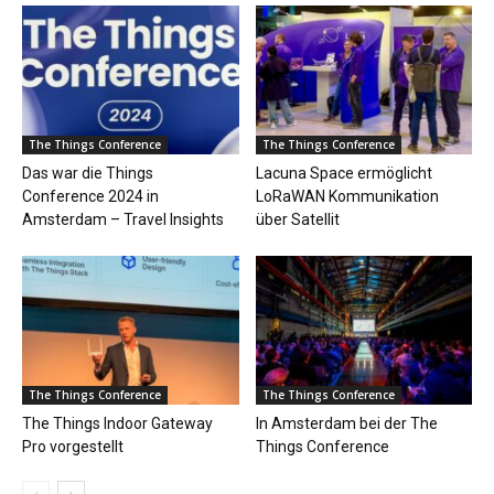
The Things Conference
The Things Conference
Das war die Things
Lacuna Space ermöglicht
Conference 2024 in
LoRaWAN Kommunikation
Amsterdam – Travel Insights
über Satellit
The Things Conference
The Things Conference
The Things Indoor Gateway
In Amsterdam bei der The
Pro vorgestellt
Things Conference