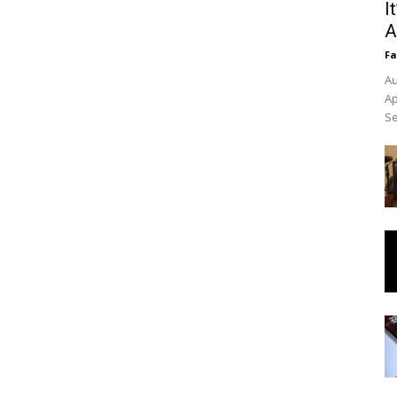
I
A
Fa
Au
Ap
Se