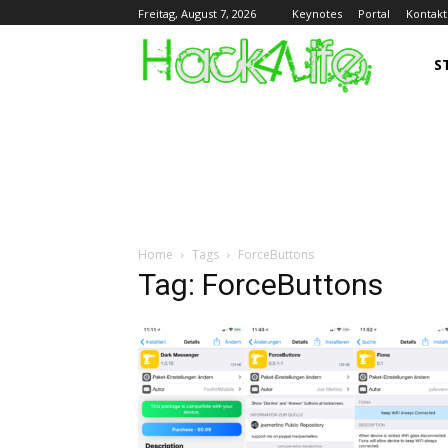
Keynotes
Portal
Kontakt
Freitag, August 7, 2026
S
Home
Tags
ForceButtons
Tag: ForceButtons