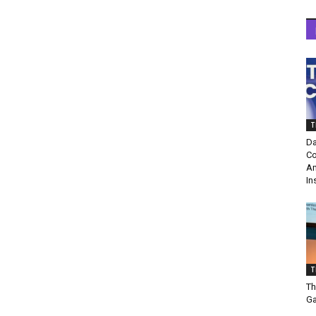
T
Da
Co
Am
In
T
Th
Ga