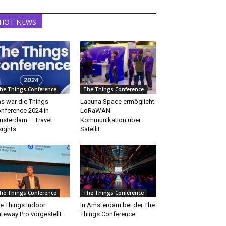
HOT NEWS
he Things Conference
The Things Conference
s war die Things
Lacuna Space ermöglicht
nference 2024 in
LoRaWAN
sterdam – Travel
Kommunikation über
sights
Satellit
he Things Conference
The Things Conference
e Things Indoor
In Amsterdam bei der The
teway Pro vorgestellt
Things Conference