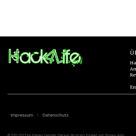
Ü
Ha
Am
Re
Em
Impressum
Datenschutz
© 2012-2023 by Fabian Geissler. Hack4Life ist ein Projekt von Binary Alps.