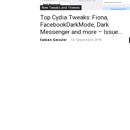
New Tweaks and Themes
Top Cydia Tweaks: Fiona,
FacebookDarkMode, Dark
Messenger and more – Issue...
Fabian Geissler
-
16. September 2018