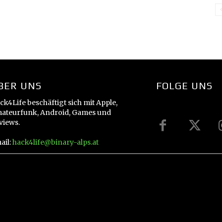
BER UNS
FOLGE UNS
ck4Life beschäftigt sich mit Apple,
ateurfunk, Android, Games und
views.
ail:
hack4life@binary-alps.at