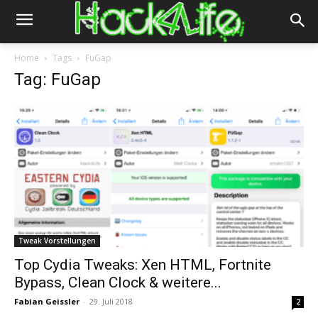
Home
Tags
FuGap
Tag: FuGap
Tweak Vorstellungen
Top Cydia Tweaks: Xen HTML, Fortnite
Bypass, Clean Clock & weitere...
Fabian Geissler
-
29. Juli 2018
2