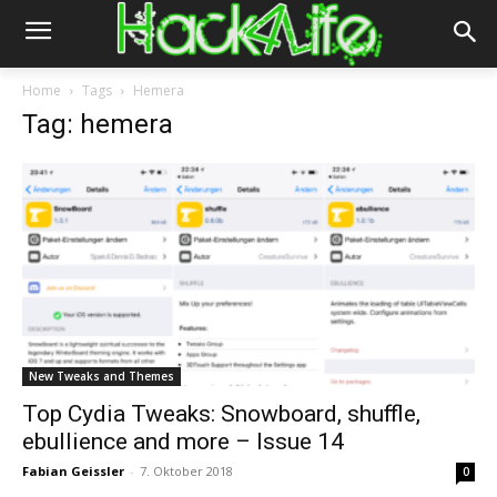
Home
Tags
Hemera
Tag: hemera
New Tweaks and Themes
Top Cydia Tweaks: Snowboard, shuffle,
ebullience and more – Issue 14
Fabian Geissler
-
7. Oktober 2018
0