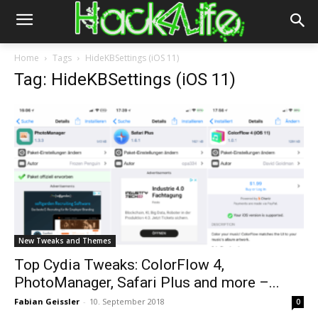
Home
Tags
HideKBSettings (iOS 11)
Tag: HideKBSettings (iOS 11)
New Tweaks and Themes
Top Cydia Tweaks: ColorFlow 4,
PhotoManager, Safari Plus and more –...
Fabian Geissler
-
10. September 2018
0