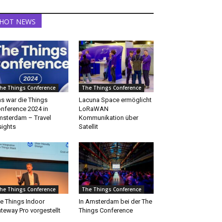
HOT NEWS
he Things Conference
The Things Conference
s war die Things
Lacuna Space ermöglicht
nference 2024 in
LoRaWAN
sterdam – Travel
Kommunikation über
sights
Satellit
he Things Conference
The Things Conference
e Things Indoor
In Amsterdam bei der The
teway Pro vorgestellt
Things Conference