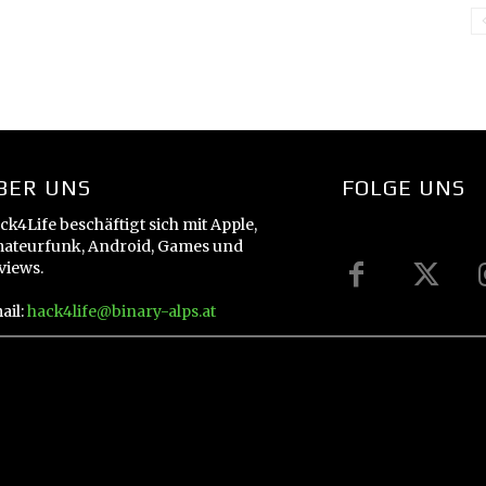
BER UNS
FOLGE UNS
ck4Life beschäftigt sich mit Apple,
ateurfunk, Android, Games und
views.
ail:
hack4life@binary-alps.at