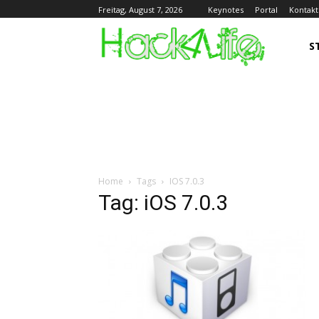
Keynotes
Portal
Kontakt
Freitag, August 7, 2026
S
Home
Tags
IOS 7.0.3
Tag: iOS 7.0.3