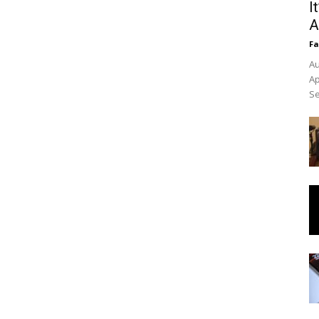
I
A
Fa
Au
Ap
Se