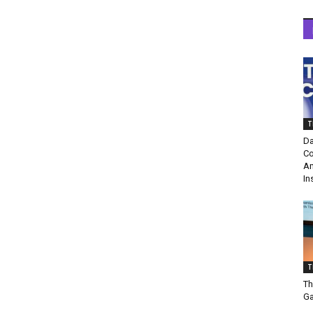
T
Da
Co
Am
In
T
Th
Ga