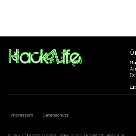
Ü
Ha
Am
Re
Em
Impressum
Datenschutz
© 2012-2023 by Fabian Geissler. Hack4Life ist ein Projekt von Binary Alps.