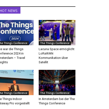
HOT NEWS
he Things Conference
The Things Conference
s war die Things
Lacuna Space ermöglicht
nference 2024 in
LoRaWAN
sterdam – Travel
Kommunikation über
sights
Satellit
he Things Conference
The Things Conference
e Things Indoor
In Amsterdam bei der The
teway Pro vorgestellt
Things Conference