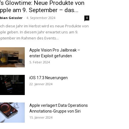
t’s Glowtime: Neue Produkte von
pple am 9. September – das...
bian Geissler
-
4. September 2024
0
ch diese Jahr im Herbst wird es neue Produkte von
ple geben. In diesem Jahr erwartet uns am 9.
ptember im Rahmen des Events...
Apple Vision Pro Jailbreak –
erster Exploit gefunden
5. Feber 2024
iOS 17.3 Neuerungen
22. Jänner 2024
Apple verlagert Data Operations
Annotations-Gruppe von Siri
15. Jänner 2024