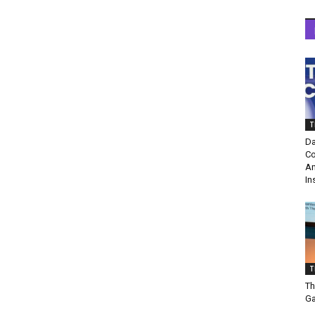
T
Da
Co
Am
In
T
Th
Ga