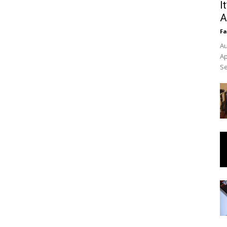
I
A
Fa
Au
Ap
Se