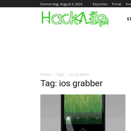
Keynotes
Portal
Ko
Donnerstag, August 6, 2026
S
Home
Tags
Ios grabber
Tag: ios grabber