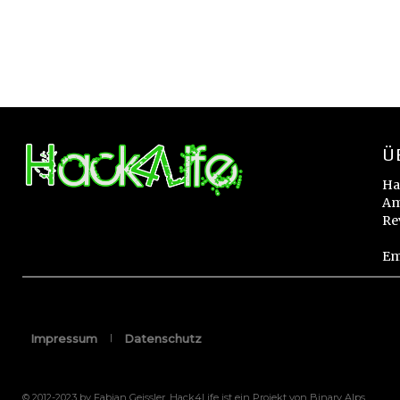
Ü
Ha
Am
Re
Em
Impressum
Datenschutz
© 2012-2023 by Fabian Geissler. Hack4Life ist ein Projekt von Binary Alps.