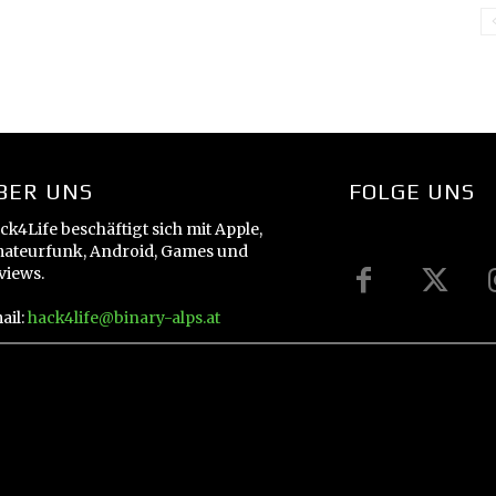
BER UNS
FOLGE UNS
ck4Life beschäftigt sich mit Apple,
ateurfunk, Android, Games und
views.
ail:
hack4life@binary-alps.at