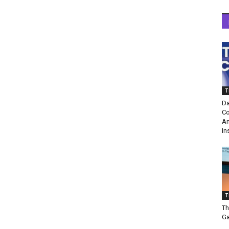
T
Da
Co
Am
In
T
Th
Ga