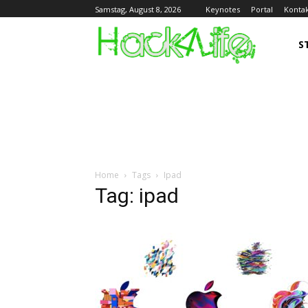
Keynotes
Portal
Konta
Samstag, August 8, 2026
S
Home
Tags
Ipad
Tag: ipad