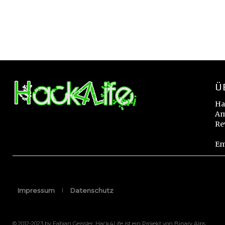
Ü
Ha
Am
Re
Em
Impressum
Datenschutz
© 2012-2023 by Fabian Geissler. Hack4Life ist ein Projekt von Binary Alps.