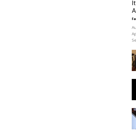
I
A
Fa
Au
Ap
Se