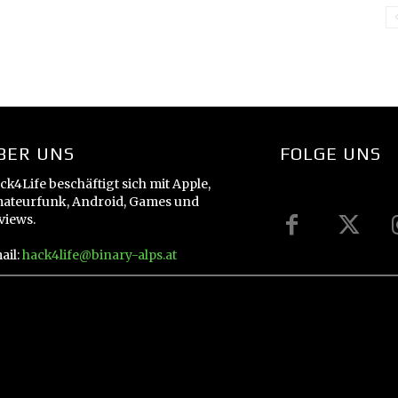
BER UNS
FOLGE UNS
ck4Life beschäftigt sich mit Apple,
ateurfunk, Android, Games und
views.
ail:
hack4life@binary-alps.at