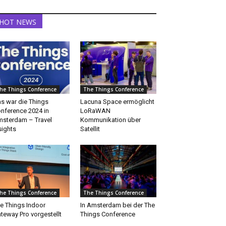
HOT NEWS
he Things Conference
The Things Conference
s war die Things
Lacuna Space ermöglicht
nference 2024 in
LoRaWAN
sterdam – Travel
Kommunikation über
sights
Satellit
he Things Conference
The Things Conference
e Things Indoor
In Amsterdam bei der The
teway Pro vorgestellt
Things Conference