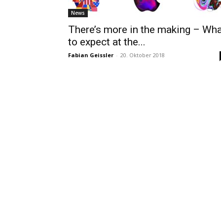
News
There’s more in the making – Wh
to expect at the...
Fabian Geissler
-
20. Oktober 2018