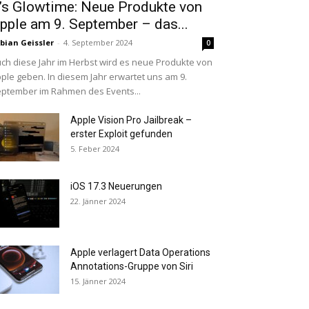
t’s Glowtime: Neue Produkte von
pple am 9. September – das...
bian Geissler
-
4. September 2024
0
ch diese Jahr im Herbst wird es neue Produkte von
ple geben. In diesem Jahr erwartet uns am 9.
ptember im Rahmen des Events...
Apple Vision Pro Jailbreak –
erster Exploit gefunden
5. Feber 2024
iOS 17.3 Neuerungen
22. Jänner 2024
Apple verlagert Data Operations
Annotations-Gruppe von Siri
15. Jänner 2024