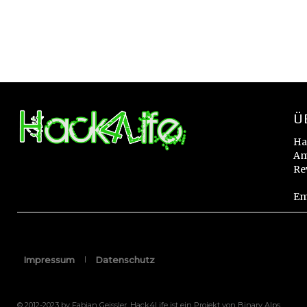
Ü
Ha
Am
Re
Em
Impressum
Datenschutz
© 2012-2023 by Fabian Geissler. Hack4Life ist ein Projekt von Binary Alps.