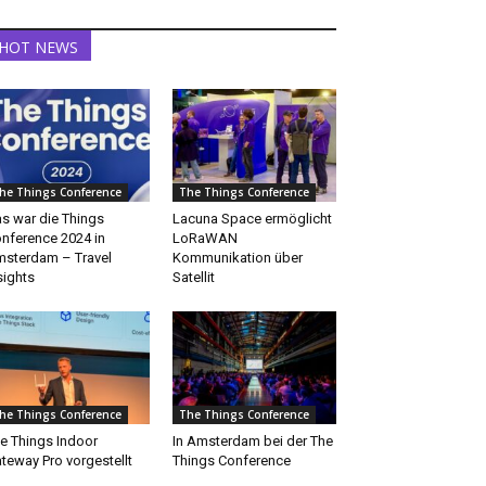
HOT NEWS
he Things Conference
The Things Conference
s war die Things
Lacuna Space ermöglicht
nference 2024 in
LoRaWAN
sterdam – Travel
Kommunikation über
sights
Satellit
he Things Conference
The Things Conference
e Things Indoor
In Amsterdam bei der The
teway Pro vorgestellt
Things Conference