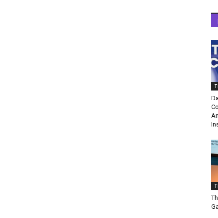
T
Da
Co
Am
In
T
Th
Ga