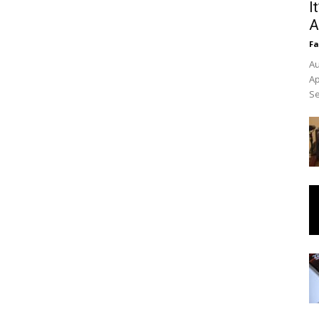
I
A
Fa
Au
Ap
Se