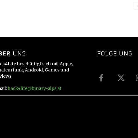
BER UNS
FOLGE UNS
ck4Life beschäftigt sich mit Apple,
ateurfunk, Android, Games und
views.
ail:
hack4life@binary-alps.at