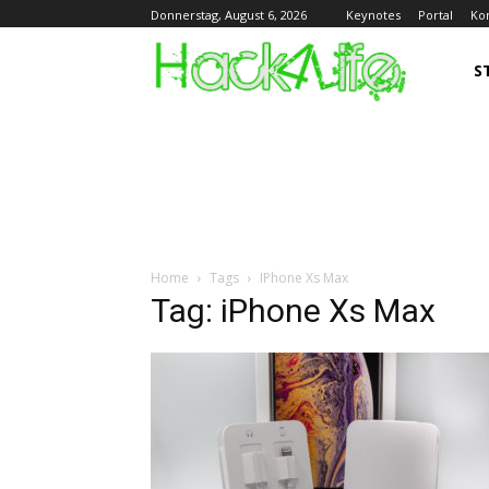
Keynotes
Portal
Ko
Donnerstag, August 6, 2026
S
Home
Tags
IPhone Xs Max
Tag: iPhone Xs Max