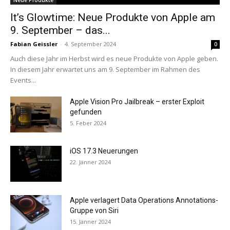
Neue Produkte
It’s Glowtime: Neue Produkte von Apple am
9. September – das...
Fabian Geissler
-
4. September 2024
0
Auch diese Jahr im Herbst wird es neue Produkte von Apple geben.
In diesem Jahr erwartet uns am 9. September im Rahmen des
Events...
Apple Vision Pro Jailbreak – erster Exploit
gefunden
5. Feber 2024
iOS 17.3 Neuerungen
22. Jänner 2024
Apple verlagert Data Operations Annotations-
Gruppe von Siri
15. Jänner 2024