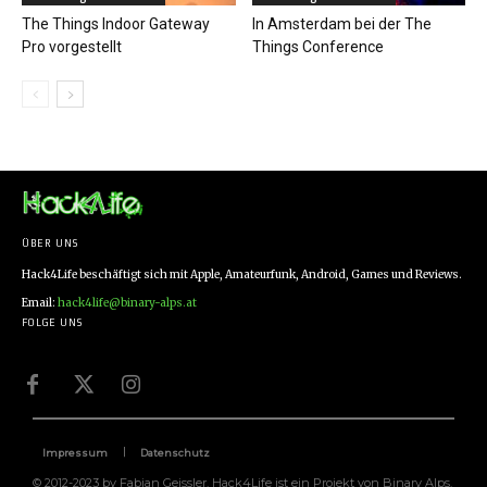
The Things Indoor Gateway
In Amsterdam bei der The
Pro vorgestellt
Things Conference
ÜBER UNS
Hack4Life beschäftigt sich mit Apple, Amateurfunk, Android, Games und Reviews.
Email:
hack4life@binary-alps.at
FOLGE UNS
Impressum
Datenschutz
© 2012-2023 by Fabian Geissler. Hack4Life ist ein Projekt von Binary Alps.