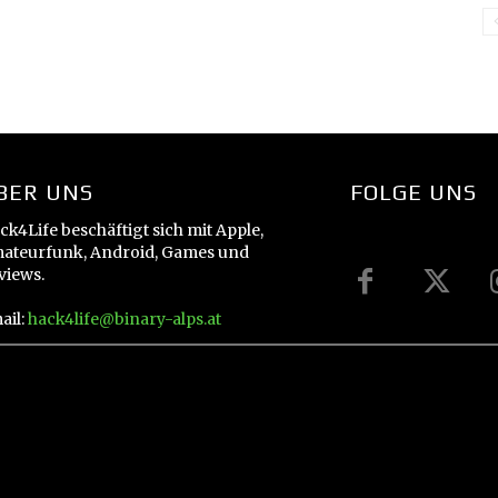
BER UNS
FOLGE UNS
ck4Life beschäftigt sich mit Apple,
ateurfunk, Android, Games und
views.
ail:
hack4life@binary-alps.at