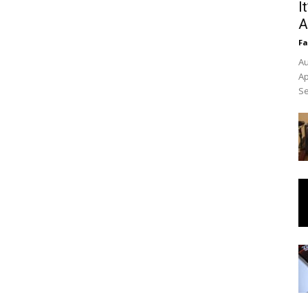
I
A
Fa
Au
Ap
Se