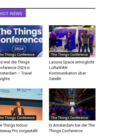
HOT NEWS
he Things Conference
The Things Conference
s war die Things
Lacuna Space ermöglicht
nference 2024 in
LoRaWAN
sterdam – Travel
Kommunikation über
sights
Satellit
he Things Conference
The Things Conference
e Things Indoor
In Amsterdam bei der The
teway Pro vorgestellt
Things Conference