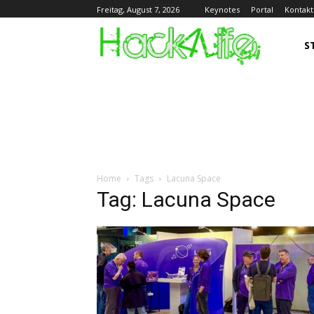
Keynotes
Portal
Kontakt
Freitag, August 7, 2026
S
Home
Tags
Lacuna Space
Tag: Lacuna Space