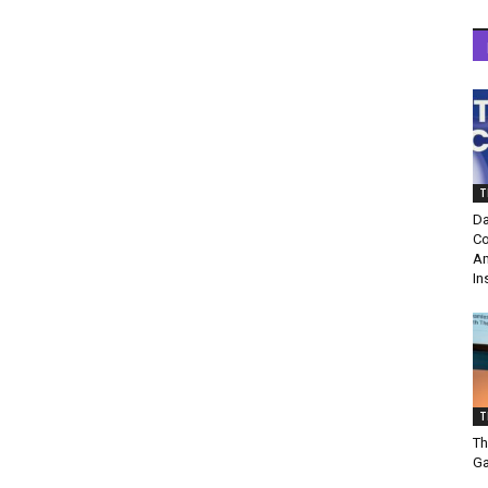
T
Da
Co
Am
In
T
Th
Ga