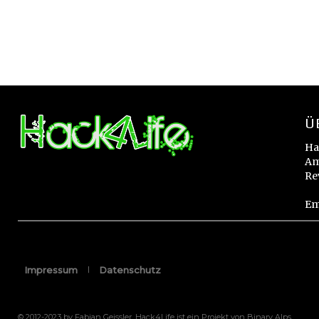
Ü
Ha
Am
Re
Em
Impressum
Datenschutz
© 2012-2023 by Fabian Geissler. Hack4Life ist ein Projekt von Binary Alps.