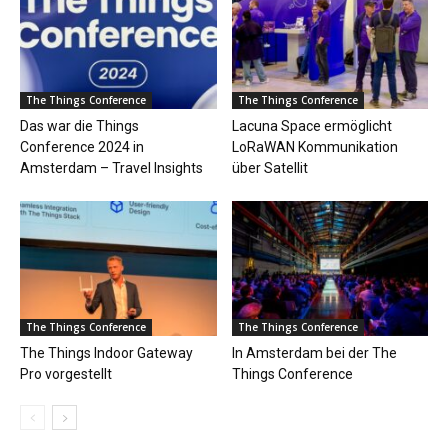
The Things Conference
The Things Conference
Das war die Things
Lacuna Space ermöglicht
Conference 2024 in
LoRaWAN Kommunikation
Amsterdam – Travel Insights
über Satellit
The Things Conference
The Things Conference
The Things Indoor Gateway
In Amsterdam bei der The
Pro vorgestellt
Things Conference