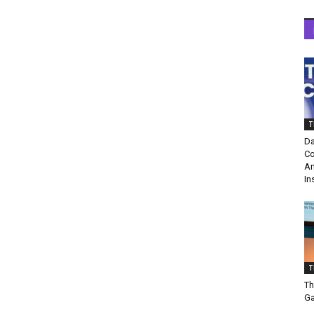
T
Da
Co
Am
In
T
Th
Ga