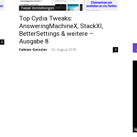
Tweak Vorstellungen
Top Cydia Tweaks:
AnsweringMachineX, StackXI,
BetterSettings & weitere –
Ausgabe 8
0
Fabian Geissler
-
26. August 2018
0
N