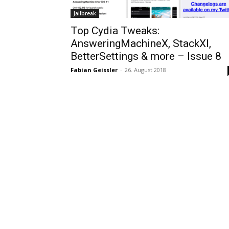
Jailbreak
Top Cydia Tweaks:
AnsweringMachineX, StackXI,
BetterSettings & more – Issue 8
Fabian Geissler
-
26. August 2018