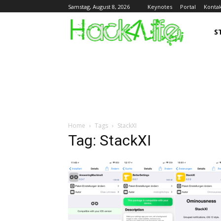
Keynotes
Portal
Konta
Samstag, August 8, 2026
S
Home
Tags
StackXI
Tag: StackXI