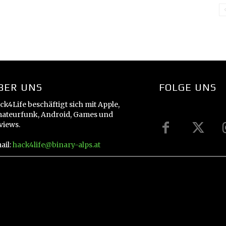
BER UNS
FOLGE UNS
ck4Life beschäftigt sich mit Apple,
ateurfunk, Android, Games und
views.
ail:
hack4life@binary-alps.at