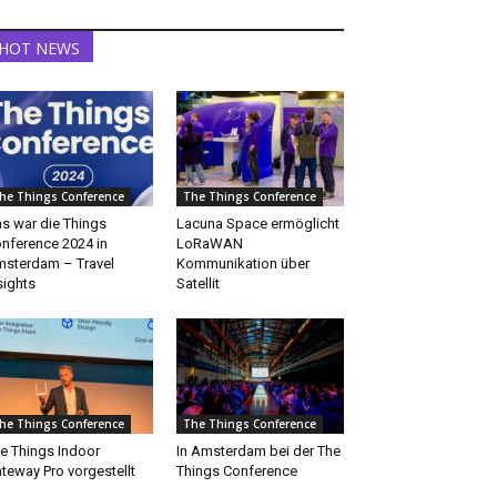
HOT NEWS
he Things Conference
The Things Conference
s war die Things
Lacuna Space ermöglicht
nference 2024 in
LoRaWAN
sterdam – Travel
Kommunikation über
sights
Satellit
he Things Conference
The Things Conference
e Things Indoor
In Amsterdam bei der The
teway Pro vorgestellt
Things Conference