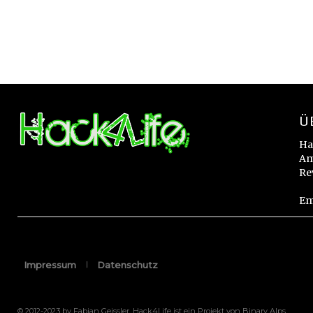
Ü
Ha
Am
Re
Em
Impressum
Datenschutz
© 2012-2023 by Fabian Geissler. Hack4Life ist ein Projekt von Binary Alps.