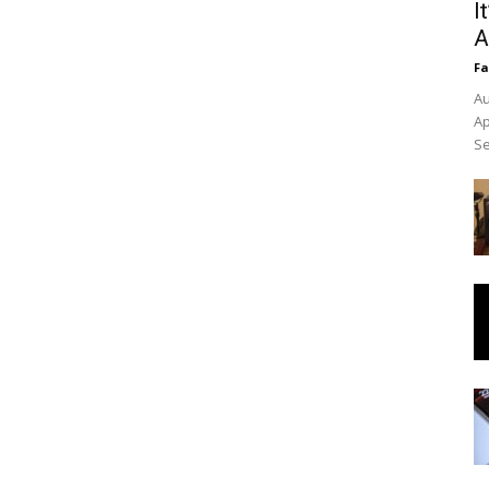
I
A
Fa
Au
Ap
Se