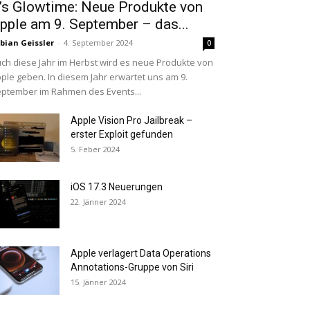
t’s Glowtime: Neue Produkte von
pple am 9. September – das...
bian Geissler
-
4. September 2024
0
ch diese Jahr im Herbst wird es neue Produkte von
ple geben. In diesem Jahr erwartet uns am 9.
ptember im Rahmen des Events...
Apple Vision Pro Jailbreak –
erster Exploit gefunden
5. Feber 2024
iOS 17.3 Neuerungen
22. Jänner 2024
Apple verlagert Data Operations
Annotations-Gruppe von Siri
15. Jänner 2024