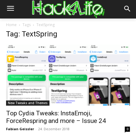
Home
Tags
TextSpring
Tag: TextSpring
New Tweaks and Themes
Top Cydia Tweaks: InstaEmoji,
ForceRespring and more – Issue 24
Fabian Geissler
-
24. Dezember 2018
0