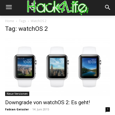
Home
Tags
WatchOS 2
Tag: watchOS 2
Neue Versionen
Downgrade von watchOS 2: Es geht!
Fabian Geissler
-
14. Juni 2015
1