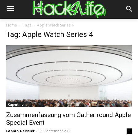
Home
Tags
Apple Watch Series 4
Tag: Apple Watch Series 4
Cupertino
Zusammenfassung vom Gather round Apple
Special Event
Fabian Geissler
-
13. September 2018
0