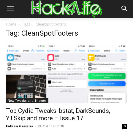
Home
Tags
CleanSpotFooters
Tag: CleanSpotFooters
New Tweaks and Themes
Top Cydia Tweaks: bstat, DarkSounds,
YTSkip and more – Issue 17
Fabian Geissler
-
29. Oktober 2018
0