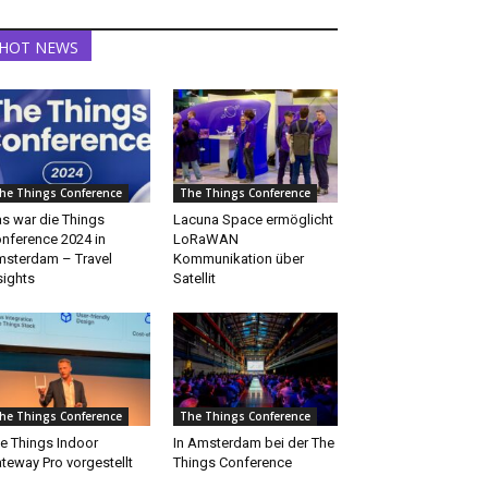
HOT NEWS
he Things Conference
The Things Conference
s war die Things
Lacuna Space ermöglicht
nference 2024 in
LoRaWAN
sterdam – Travel
Kommunikation über
sights
Satellit
he Things Conference
The Things Conference
e Things Indoor
In Amsterdam bei der The
teway Pro vorgestellt
Things Conference