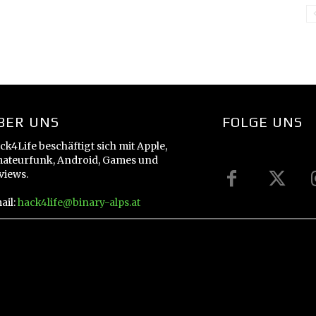
BER UNS
FOLGE UNS
ck4Life beschäftigt sich mit Apple,
ateurfunk, Android, Games und
views.
ail:
hack4life@binary-alps.at