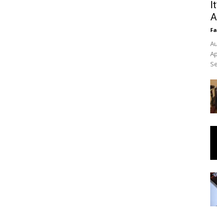
I
A
Fa
Au
Ap
Se