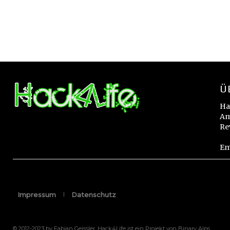
Ü
Ha
Am
Re
Em
Impressum
Datenschutz
© 2012-2023 by Fabian Geissler. Hack4Life ist ein Projekt von Binary Alps.