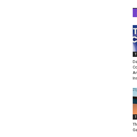
T
Da
Co
Am
In
T
Th
Ga