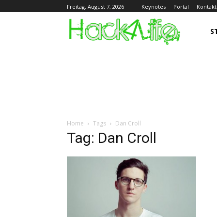
Keynotes
Portal
Kontakt
Freitag, August 7, 2026
S
Home
Tags
Dan Croll
Tag: Dan Croll