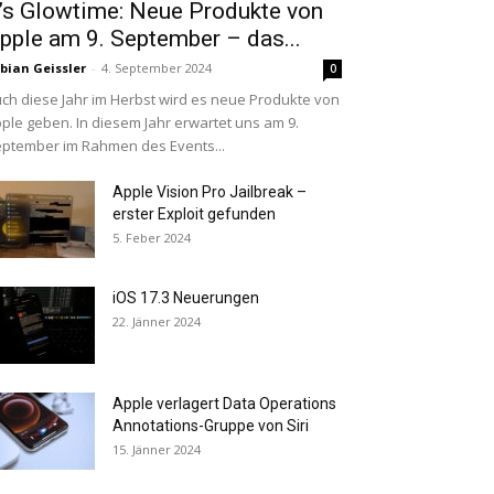
t’s Glowtime: Neue Produkte von
pple am 9. September – das...
bian Geissler
-
4. September 2024
0
ch diese Jahr im Herbst wird es neue Produkte von
ple geben. In diesem Jahr erwartet uns am 9.
ptember im Rahmen des Events...
Apple Vision Pro Jailbreak –
erster Exploit gefunden
5. Feber 2024
iOS 17.3 Neuerungen
22. Jänner 2024
Apple verlagert Data Operations
Annotations-Gruppe von Siri
15. Jänner 2024