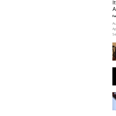
I
A
Fa
Au
Ap
Se