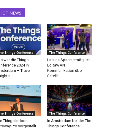
HOT NEWS
he Things Conference
The Things Conference
s war die Things
Lacuna Space ermöglicht
nference 2024 in
LoRaWAN
sterdam – Travel
Kommunikation über
sights
Satellit
he Things Conference
The Things Conference
e Things Indoor
In Amsterdam bei der The
teway Pro vorgestellt
Things Conference