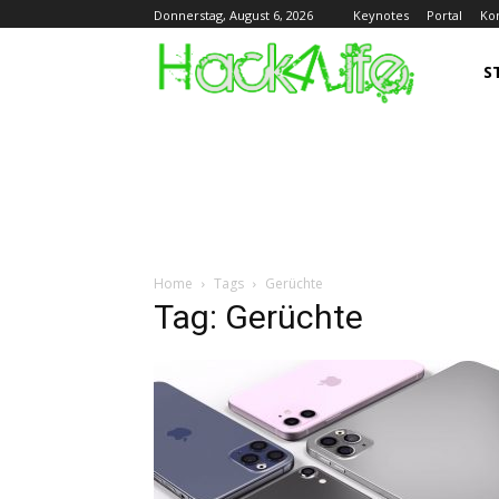
Keynotes
Portal
Ko
Donnerstag, August 6, 2026
S
Home
Tags
Gerüchte
Tag: Gerüchte