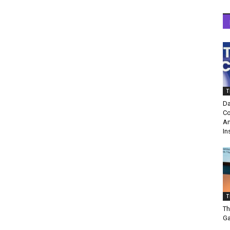
T
Da
Co
Am
In
T
Th
Ga