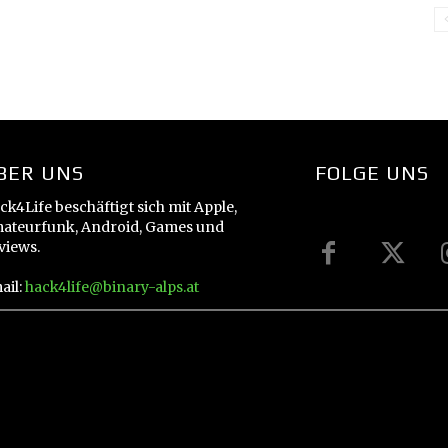
BER UNS
FOLGE UNS
ck4Life beschäftigt sich mit Apple,
ateurfunk, Android, Games und
views.
ail:
hack4life@binary-alps.at