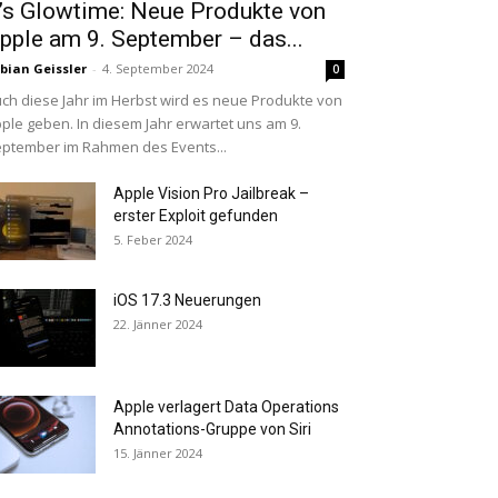
t’s Glowtime: Neue Produkte von
pple am 9. September – das...
bian Geissler
-
4. September 2024
0
ch diese Jahr im Herbst wird es neue Produkte von
ple geben. In diesem Jahr erwartet uns am 9.
ptember im Rahmen des Events...
Apple Vision Pro Jailbreak –
erster Exploit gefunden
5. Feber 2024
iOS 17.3 Neuerungen
22. Jänner 2024
Apple verlagert Data Operations
Annotations-Gruppe von Siri
15. Jänner 2024