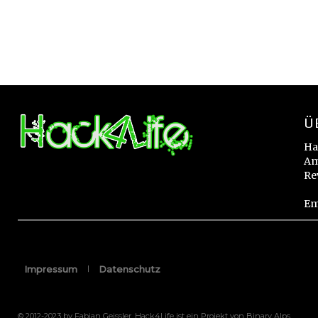
Ü
Ha
Am
Re
Em
Impressum
Datenschutz
© 2012-2023 by Fabian Geissler. Hack4Life ist ein Projekt von Binary Alps.