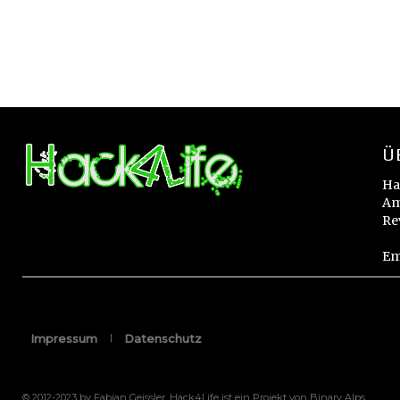
Ü
Ha
Am
Re
Em
Impressum
Datenschutz
© 2012-2023 by Fabian Geissler. Hack4Life ist ein Projekt von Binary Alps.