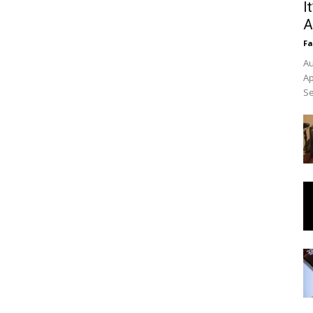
I
A
Fa
Au
Ap
Se