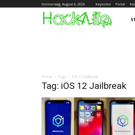
Keynotes
Portal
Ko
Donnerstag, August 6, 2026
S
Home
Tags
IOS 12 Jailbreak
Tag: iOS 12 Jailbreak