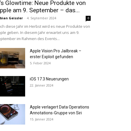
t’s Glowtime: Neue Produkte von
pple am 9. September – das...
bian Geissler
-
4. September 2024
0
ch diese Jahr im Herbst wird es neue Produkte von
ple geben. In diesem Jahr erwartet uns am 9.
ptember im Rahmen des Events...
Apple Vision Pro Jailbreak –
erster Exploit gefunden
5. Feber 2024
iOS 17.3 Neuerungen
22. Jänner 2024
Apple verlagert Data Operations
Annotations-Gruppe von Siri
15. Jänner 2024