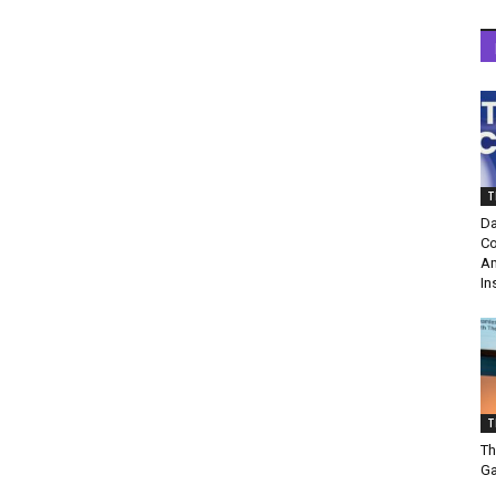
T
Da
Co
Am
In
T
Th
Ga