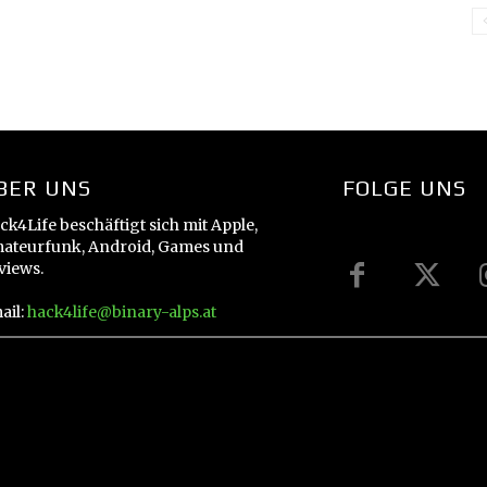
BER UNS
FOLGE UNS
ck4Life beschäftigt sich mit Apple,
ateurfunk, Android, Games und
views.
ail:
hack4life@binary-alps.at