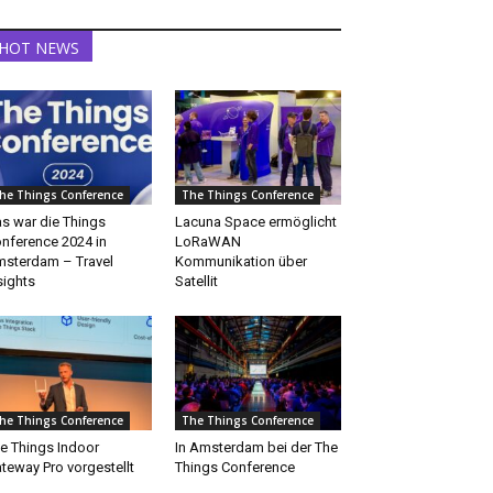
HOT NEWS
he Things Conference
The Things Conference
s war die Things
Lacuna Space ermöglicht
nference 2024 in
LoRaWAN
sterdam – Travel
Kommunikation über
sights
Satellit
he Things Conference
The Things Conference
e Things Indoor
In Amsterdam bei der The
teway Pro vorgestellt
Things Conference