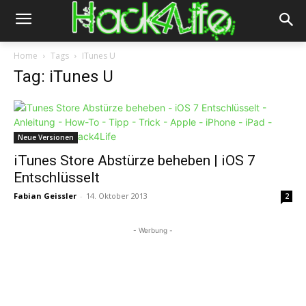
Home
Tags
ITunes U
Tag: iTunes U
Neue Versionen
iTunes Store Abstürze beheben | iOS 7
Entschlüsselt
Fabian Geissler
-
14. Oktober 2013
2
- Werbung -