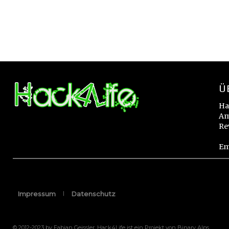
Ü
Ha
Am
Re
Em
Impressum
Datenschutz
© 2012-2023 by Fabian Geissler. Hack4Life ist ein Projekt von Binary Alps.