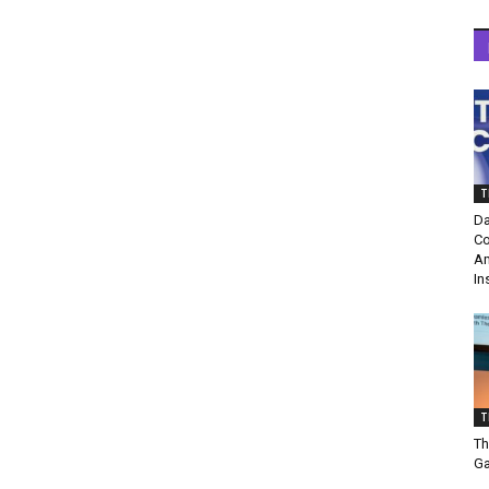
T
Da
Co
Am
In
T
Th
Ga