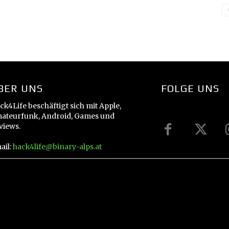
BER UNS
FOLGE UNS
ck4Life beschäftigt sich mit Apple,
ateurfunk, Android, Games und
views.
ail:
hack4life@binary-alps.at