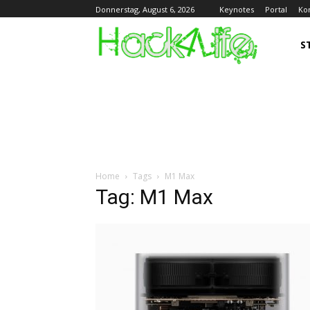
Keynotes
Portal
Ko
Donnerstag, August 6, 2026
S
Home
Tags
M1 Max
Tag: M1 Max