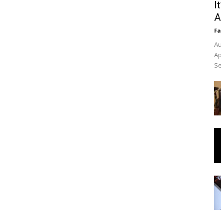
I
A
Fa
Au
Ap
Se