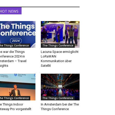
HOT NEWS
he Things Conference
The Things Conference
s war die Things
Lacuna Space ermöglicht
nference 2024 in
LoRaWAN
sterdam – Travel
Kommunikation über
sights
Satellit
he Things Conference
The Things Conference
e Things Indoor
In Amsterdam bei der The
teway Pro vorgestellt
Things Conference