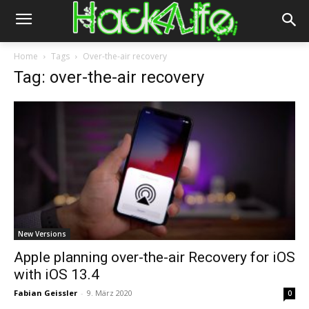
Home
Tags
Over-the-air recovery
Tag: over-the-air recovery
New Versions
Apple planning over-the-air Recovery for iOS
with iOS 13.4
Fabian Geissler
-
9. März 2020
0