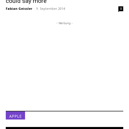
could say more“
Fabian Geissler
-
9. September 2014
0
- Werbung -
APPLE