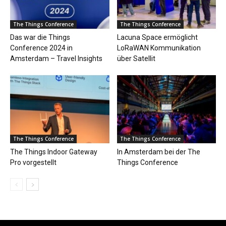
The Things Conference
The Things Conference
Das war die Things
Lacuna Space ermöglicht
Conference 2024 in
LoRaWAN Kommunikation
Amsterdam – Travel Insights
über Satellit
The Things Conference
The Things Conference
The Things Indoor Gateway
In Amsterdam bei der The
Pro vorgestellt
Things Conference