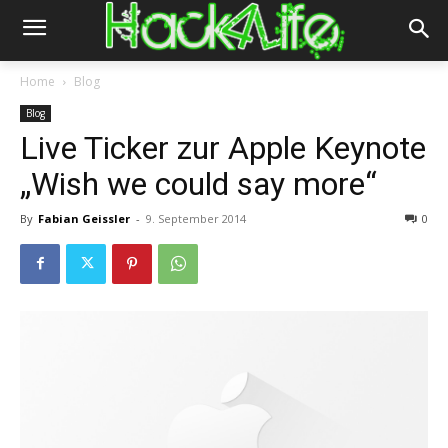
Home
Blog
Blog
Live Ticker zur Apple Keynote
„Wish we could say more“
By
Fabian Geissler
-
9. September 2014
0