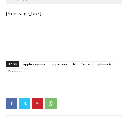
[/message_box]
TAGS
apple keynote
cupertino
Flint Center
iphone 6
Präsentation