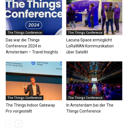
The Things Conference
The Things Conference
Das war die Things
Lacuna Space ermöglicht
Conference 2024 in
LoRaWAN Kommunikation
Amsterdam – Travel Insights
über Satellit
The Things Conference
The Things Conference
The Things Indoor Gateway
In Amsterdam bei der The
Pro vorgestellt
Things Conference