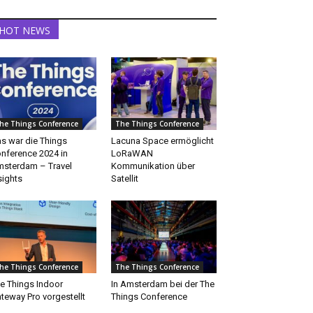
HOT NEWS
he Things Conference
The Things Conference
s war die Things
Lacuna Space ermöglicht
nference 2024 in
LoRaWAN
sterdam – Travel
Kommunikation über
sights
Satellit
he Things Conference
The Things Conference
e Things Indoor
In Amsterdam bei der The
teway Pro vorgestellt
Things Conference