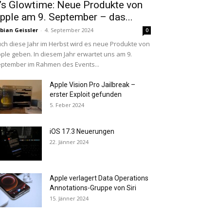
t’s Glowtime: Neue Produkte von
pple am 9. September – das...
bian Geissler
-
4. September 2024
0
ch diese Jahr im Herbst wird es neue Produkte von
ple geben. In diesem Jahr erwartet uns am 9.
ptember im Rahmen des Events...
Apple Vision Pro Jailbreak –
erster Exploit gefunden
5. Feber 2024
iOS 17.3 Neuerungen
22. Jänner 2024
Apple verlagert Data Operations
Annotations-Gruppe von Siri
15. Jänner 2024