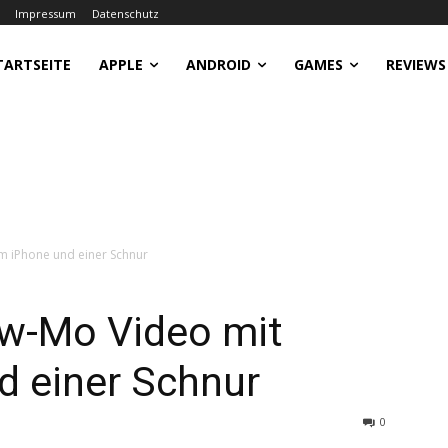
Impressum
Datenschutz
TARTSEITE
APPLE
ANDROID
GAMES
REVIEWS
m iPhone und einer Schnur
ow-Mo Video mit
d einer Schnur
0