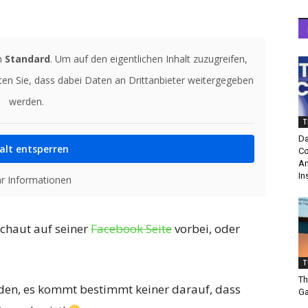
n
Standard
. Um auf den eigentlichen Inhalt zuzugreifen,
hten Sie, dass dabei Daten an Drittanbieter weitergegeben
werden.
T
Da
alt entsperren
Co
Am
In
r Informationen
schaut auf seiner
Facebook Seite
vorbei, oder
T
Th
nden, es kommt bestimmt keiner darauf, dass
Ga