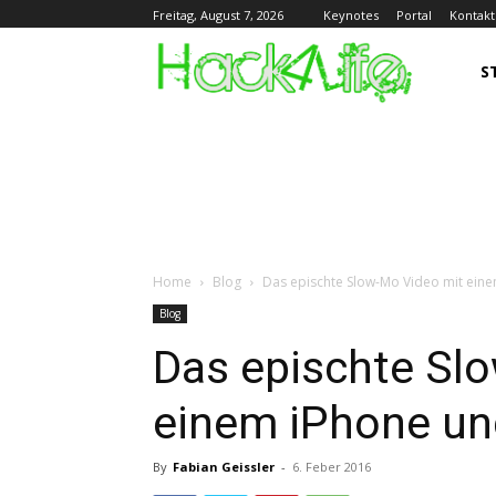
Keynotes
Portal
Kontakt
Freitag, August 7, 2026
S
Home
Blog
Das epischte Slow-Mo Video mit eine
Blog
Das epischte Sl
einem iPhone un
By
Fabian Geissler
-
6. Feber 2016