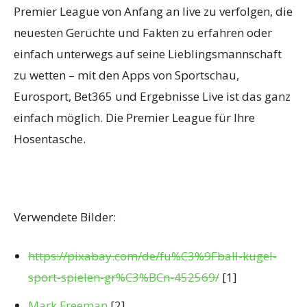
Premier League von Anfang an live zu verfolgen, die
neuesten Gerüchte und Fakten zu erfahren oder
einfach unterwegs auf seine Lieblingsmannschaft
zu wetten – mit den Apps von Sportschau,
Eurosport, Bet365 und Ergebnisse Live ist das ganz
einfach möglich. Die Premier League für Ihre
Hosentasche.
Verwendete Bilder:
https://pixabay.com/de/fu%C3%9Fball-kugel-
sport-spielen-gr%C3%BCn-452569/
[1]
Mark Freeman
[2]