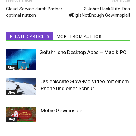
Previous article
Next article
Cloud-Service durch Partner
3 Jahre Hack4Life: Das
optimal nutzen
#BigIsNotEnough Gewinnspiel!
RELATED ARTICLES
MORE FROM AUTHOR
Gefährliche Desktop Apps – Mac & PC
Blog
Das epischte Slow-Mo Video mit einem
iPhone und einer Schnur
Blog
iMobie Gewinnspiel!
Blog