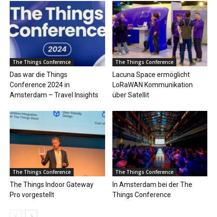
The Things Conference
The Things Conference
Das war die Things
Lacuna Space ermöglicht
Conference 2024 in
LoRaWAN Kommunikation
Amsterdam – Travel Insights
über Satellit
The Things Conference
The Things Conference
The Things Indoor Gateway
In Amsterdam bei der The
Pro vorgestellt
Things Conference