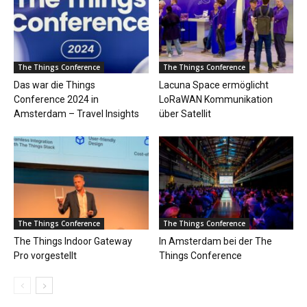
The Things Conference
The Things Conference
Das war die Things
Lacuna Space ermöglicht
Conference 2024 in
LoRaWAN Kommunikation
Amsterdam – Travel Insights
über Satellit
The Things Conference
The Things Conference
The Things Indoor Gateway
In Amsterdam bei der The
Pro vorgestellt
Things Conference