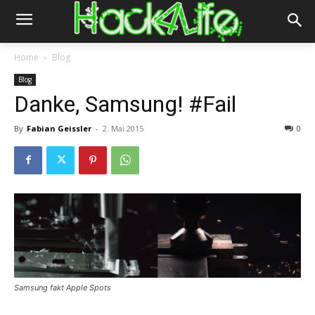
Home
Blog
Blog
Danke, Samsung! #Fail
By
Fabian Geissler
-
2. Mai 2015
0
Samsung fakt Apple Spots