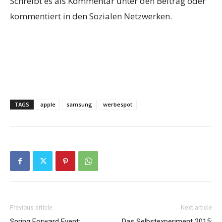
Schreibt es als Kommentar unter den Beitrag oder
kommentiert in den Sozialen Netzwerken.
TAGS
apple
samsung
werbespot
Previous article
Next article
Spring Forward Event:
Das Selbstexperiment 2015: