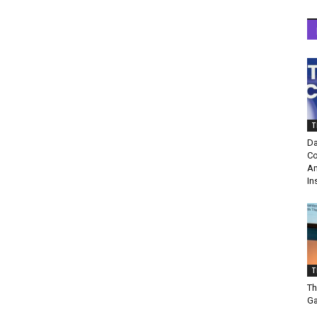
T
Da
Co
Am
In
T
Th
Ga