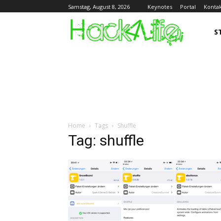
Keynotes
Portal
Konta
Samstag, August 8, 2026
S
Home
Tags
Shuffle
Tag: shuffle