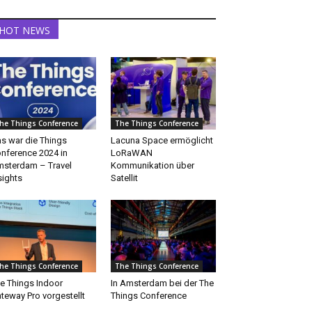
HOT NEWS
he Things Conference
The Things Conference
s war die Things
Lacuna Space ermöglicht
nference 2024 in
LoRaWAN
sterdam – Travel
Kommunikation über
sights
Satellit
he Things Conference
The Things Conference
e Things Indoor
In Amsterdam bei der The
teway Pro vorgestellt
Things Conference