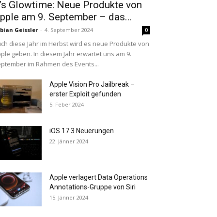
t’s Glowtime: Neue Produkte von
pple am 9. September – das...
bian Geissler
-
4. September 2024
0
ch diese Jahr im Herbst wird es neue Produkte von
ple geben. In diesem Jahr erwartet uns am 9.
ptember im Rahmen des Events...
Apple Vision Pro Jailbreak –
erster Exploit gefunden
5. Feber 2024
iOS 17.3 Neuerungen
22. Jänner 2024
Apple verlagert Data Operations
Annotations-Gruppe von Siri
15. Jänner 2024