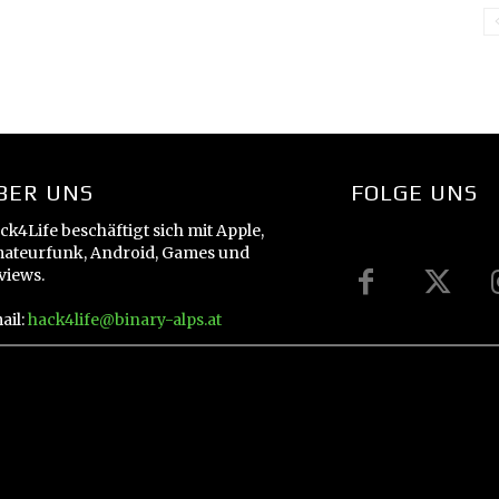
BER UNS
FOLGE UNS
ck4Life beschäftigt sich mit Apple,
ateurfunk, Android, Games und
views.
ail:
hack4life@binary-alps.at