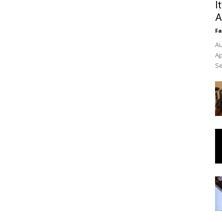
I
A
Fa
Au
Ap
Se