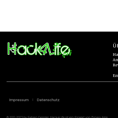
Ü
Ha
Am
Re
Em
Impressum
Datenschutz
© 2012-2023 by Fabian Geissler. Hack4Life ist ein Projekt von Binary Alps.