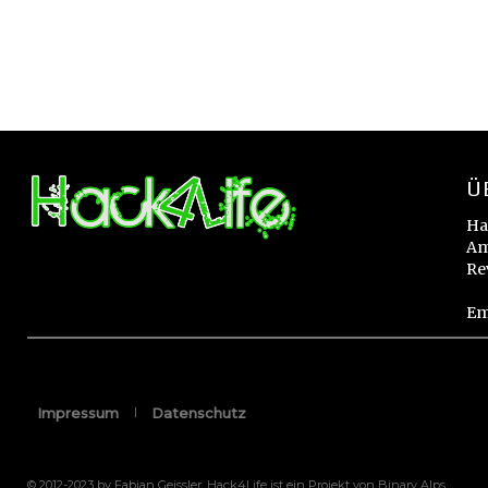
Ü
Ha
Am
Re
Em
Impressum
Datenschutz
© 2012-2023 by Fabian Geissler. Hack4Life ist ein Projekt von Binary Alps.