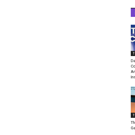
T
Da
Co
Am
In
T
Th
Ga