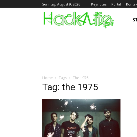
Keynotes
Portal
Kontak
Sonntag, August 9, 2026
S
Home
Tags
The 1975
Tag: the 1975