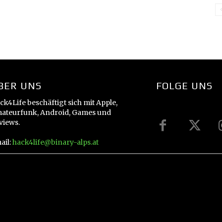
BER UNS
FOLGE UNS
ck4Life beschäftigt sich mit Apple,
ateurfunk, Android, Games und
views.
ail:
hack4life@binary-alps.at