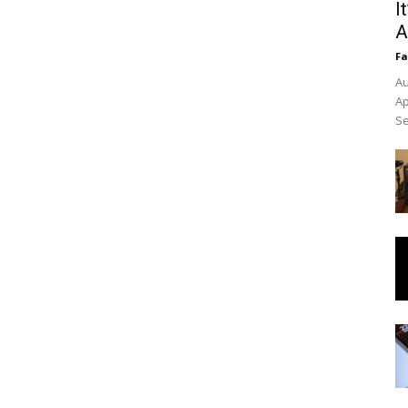
I
A
Fa
Au
Ap
Se