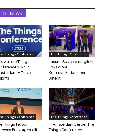
HOT NEWS
he Things Conference
The Things Conference
s war die Things
Lacuna Space ermöglicht
nference 2024 in
LoRaWAN
sterdam – Travel
Kommunikation über
sights
Satellit
he Things Conference
The Things Conference
e Things Indoor
In Amsterdam bei der The
teway Pro vorgestellt
Things Conference