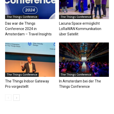
The Things Conference
The Things Conference
Das war die Things
Lacuna Space ermöglicht
Conference 2024 in
LoRaWAN Kommunikation
Amsterdam – Travel Insights
über Satellit
The Things Conference
The Things Conference
The Things Indoor Gateway
In Amsterdam bei der The
Pro vorgestellt
Things Conference