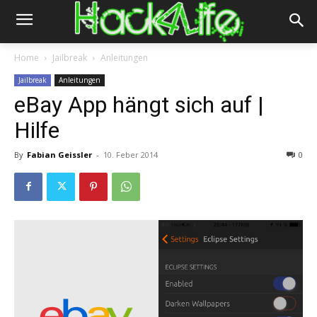
Home
Jailbreak
Anleitungen
Jailbreak
Anleitungen
eBay App hängt sich auf |
Hilfe
By
Fabian Geissler
-
10. Feber 2014
0