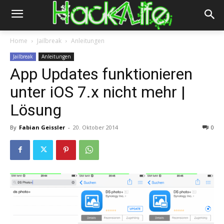
Home
Jailbreak
Anleitungen
Jailbreak
Anleitungen
App Updates funktionieren
unter iOS 7.x nicht mehr |
Lösung
By
Fabian Geissler
-
20. Oktober 2014
0