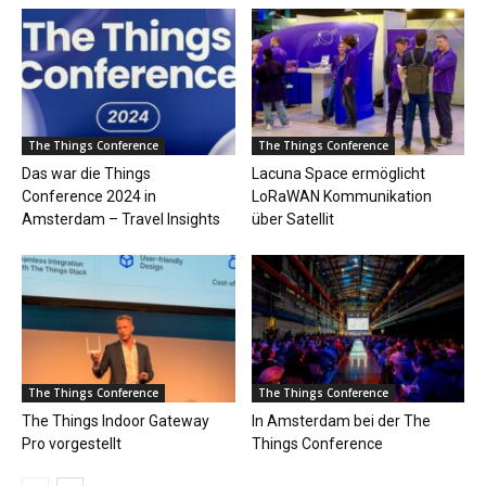
The Things Conference
The Things Conference
Das war die Things
Lacuna Space ermöglicht
Conference 2024 in
LoRaWAN Kommunikation
Amsterdam – Travel Insights
über Satellit
The Things Conference
The Things Conference
The Things Indoor Gateway
In Amsterdam bei der The
Pro vorgestellt
Things Conference