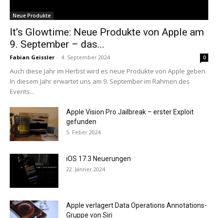
Neue Produkte
It’s Glowtime: Neue Produkte von Apple am
9. September – das...
Fabian Geissler
-
4. September 2024
0
Auch diese Jahr im Herbst wird es neue Produkte von Apple geben.
In diesem Jahr erwartet uns am 9. September im Rahmen des
Events...
Apple Vision Pro Jailbreak – erster Exploit
gefunden
5. Feber 2024
iOS 17.3 Neuerungen
22. Jänner 2024
Apple verlagert Data Operations Annotations-
Gruppe von Siri