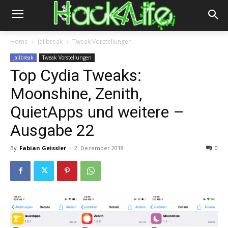
Home
Jailbreak
Tweak Vorstellungen
Jailbreak
Tweak Vorstellungen
Top Cydia Tweaks:
Moonshine, Zenith,
QuietApps und weitere –
Ausgabe 22
By
Fabian Geissler
-
2. Dezember 2018
0