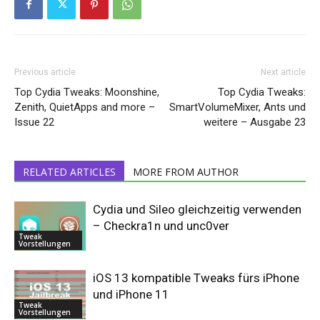
Previous article
Next article
Top Cydia Tweaks: Moonshine,
Top Cydia Tweaks:
Zenith, QuietApps and more –
SmartVolumeMixer, Ants und
Issue 22
weitere – Ausgabe 23
RELATED ARTICLES
MORE FROM AUTHOR
Cydia und Sileo gleichzeitig verwenden
– Checkra1n und unc0ver
Tweak
Vorstellungen
iOS 13 kompatible Tweaks fürs iPhone
und iPhone 11
Tweak
Vorstellungen