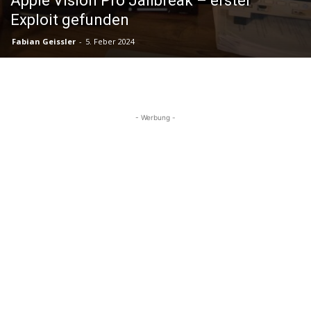
Apple Vision Pro Jailbreak – erster
Exploit gefunden
Fabian Geissler
-
5. Feber 2024
- Werbung -