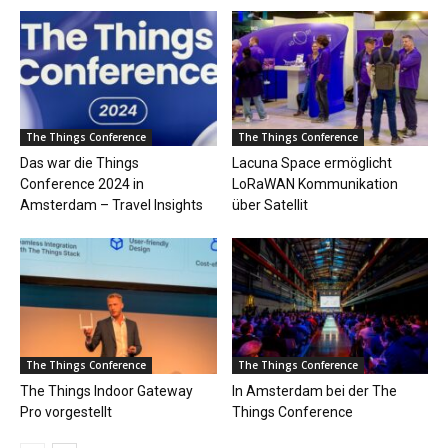
The Things Conference
The Things Conference
Das war die Things
Lacuna Space ermöglicht
Conference 2024 in
LoRaWAN Kommunikation
Amsterdam – Travel Insights
über Satellit
The Things Conference
The Things Conference
The Things Indoor Gateway
In Amsterdam bei der The
Pro vorgestellt
Things Conference