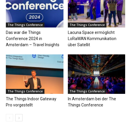
The Things Conference
The Things Conference
Das war die Things
Lacuna Space ermöglicht
Conference 2024 in
LoRaWAN Kommunikation
Amsterdam – Travel Insights
über Satellit
The Things Conference
The Things Conference
The Things Indoor Gateway
In Amsterdam bei der The
Pro vorgestellt
Things Conference