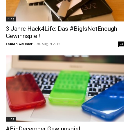
Blog
3 Jahre Hack4Life: Das #BigIsNotEnough
Gewinnspiel!
Fabian Geissler
-
30. August 2015
23
Blog
#BigDecember Gewinnspiel