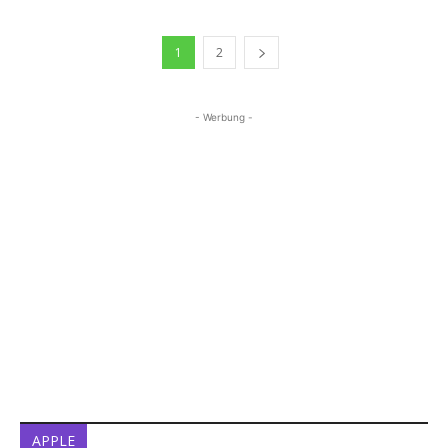
1
2
- Werbung -
APPLE