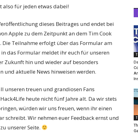
t also für jeden etwas dabei!
Veröffentlichung dieses Beitrages und endet bei
n von Apple zu dem Zeitpunkt an dem Tim Cook
. Die Teilnahme erfolgt über das Formular am
 in das Formular meldet ihr euch für unseren
T
her Zukunft hin und wieder auf besonders
Da
Co
en und aktuelle News hinweisen werden.
Am
In
all unseren treuen und grandiosen Fans
ck4Life heute nicht fünf Jahre alt. Da wir stets
ingen, würden wir uns freuen, wenn ihr einen
ar schreibt. Wir nehmen euer Feedback ernst und
T
Th
zu unserer Seite.
Ga