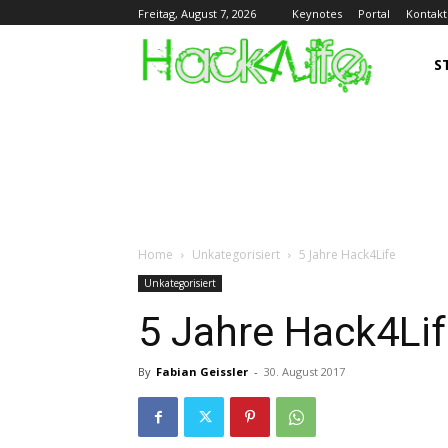
Keynotes
Portal
Kontakt
Freitag, August 7, 2026
S
Home
Unkategorisiert
5 Jahre Hack4Life
Unkategorisiert
5 Jahre Hack4Li
By
Fabian Geissler
-
30. August 2017