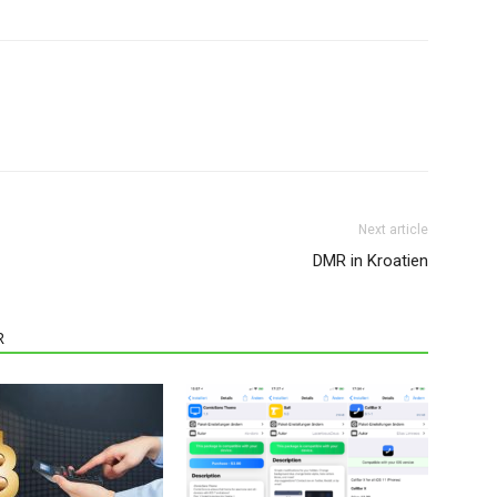
Next article
DMR in Kroatien
R