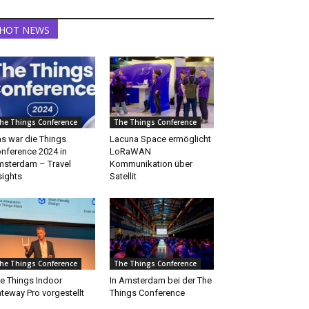
HOT NEWS
he Things Conference
The Things Conference
s war die Things
Lacuna Space ermöglicht
nference 2024 in
LoRaWAN
sterdam – Travel
Kommunikation über
sights
Satellit
he Things Conference
The Things Conference
e Things Indoor
In Amsterdam bei der The
teway Pro vorgestellt
Things Conference