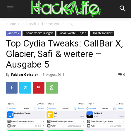
Home
Jailbreak
Theme Vorstellungen
Jailbreak
Theme Vorstellungen
Tweak Vorstellungen
Unkategorisiert
Top Cydia Tweaks: CallBar X,
Glacier, Safi & weitere –
Ausgabe 5
By
Fabian Geissler
-
5. August 2018
0