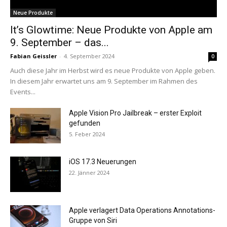
Neue Produkte
It’s Glowtime: Neue Produkte von Apple am
9. September – das...
Fabian Geissler
-
4. September 2024
0
Auch diese Jahr im Herbst wird es neue Produkte von Apple geben.
In diesem Jahr erwartet uns am 9. September im Rahmen des
Events...
Apple Vision Pro Jailbreak – erster Exploit
gefunden
5. Feber 2024
iOS 17.3 Neuerungen
22. Jänner 2024
Apple verlagert Data Operations Annotations-
Gruppe von Siri