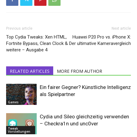
Previous article
Next article
Top Cydia Tweaks: Xen HTML,
Huawei P20 Pro vs. iPhone X:
Fortnite Bypass, Clean Clock &
Der ultimative Kameravergleich
weitere – Ausgabe 4
RELATED ARTICLES
MORE FROM AUTHOR
Ein fairer Gegner? Künstliche Intelligenz
als Spielpartner
Games
Cydia und Sileo gleichzeitig verwenden
– Checkra1n und unc0ver
Tweak
Vorstellungen