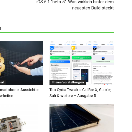
iOS 6.1 "beta 5": Was wirklich hinter dem
neuesten Build steckt
R
ert
Theme Vorstellungen
martphone: Aussichten
Top Cydia Tweaks: CallBar X, Glacier,
rheiten
Safi & weitere – Ausgabe 5