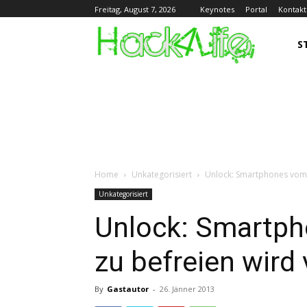
Keynotes
Portal
Kontakt
Freitag, August 7, 2026
S
Home
Unkategorisiert
Unlock: Smartphones vom 
Unkategorisiert
Unlock: Smartp
zu befreien wird
By
Gastautor
-
26. Jänner 2013