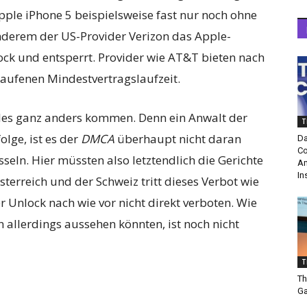
ple iPhone 5 beispielsweise fast nur noch ohne
anderem der US-Provider Verizon das Apple-
ck und entsperrt. Provider wie AT&T bieten nach
laufenen Mindestvertragslaufzeit.
lles ganz anders kommen. Denn ein Anwalt der
T
olge, ist es der
DMCA
überhaupt nicht daran
Da
Co
sseln. Hier müssten also letztendlich die Gerichte
Am
In
sterreich und der Schweiz tritt dieses Verbot wie
er Unlock nach wie vor nicht direkt verboten. Wie
n allerdings aussehen könnten, ist noch nicht
T
Th
Ga