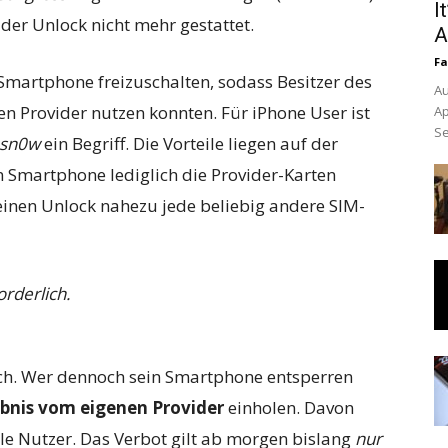
I
der Unlock nicht mehr gestattet.
A
Fa
Smartphone freizuschalten, sodass Besitzer des
Au
n Provider nutzen konnten. Für iPhone User ist
Ap
Se
asn0w
ein Begriff. Die Vorteile liegen auf der
n Smartphone lediglich die Provider-Karten
einen Unlock nahezu jede beliebig andere SIM-
orderlich.
ich. Wer dennoch sein Smartphone entsperren
ubnis vom eigenen Provider
einholen. Davon
alle Nutzer. Das Verbot gilt ab morgen bislang
nur