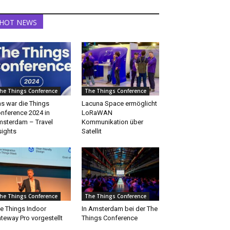
HOT NEWS
he Things Conference
The Things Conference
s war die Things
Lacuna Space ermöglicht
nference 2024 in
LoRaWAN
sterdam – Travel
Kommunikation über
sights
Satellit
he Things Conference
The Things Conference
e Things Indoor
In Amsterdam bei der The
teway Pro vorgestellt
Things Conference