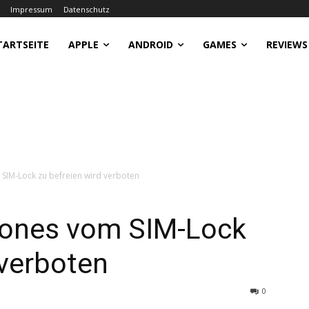
Impressum
Datenschutz
TARTSEITE
APPLE
ANDROID
GAMES
REVIEWS
SIM-Lock zu befreien wird verboten
hones vom SIM-Lock
 verboten
0