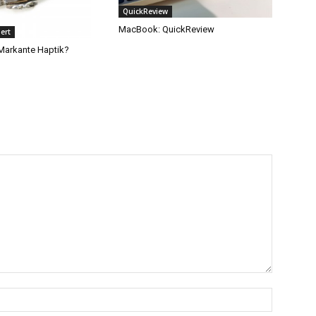
QuickReview
MacBook: QuickReview
ert
 Markante Haptik?