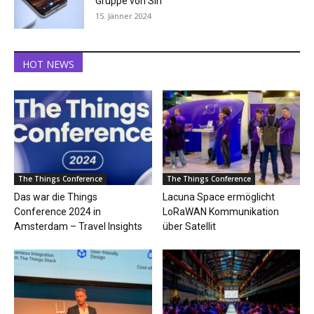
Gruppe von Siri
15. Jänner 2024
HOT NEWS
The Things Conference
The Things Conference
Das war die Things
Lacuna Space ermöglicht
Conference 2024 in
LoRaWAN Kommunikation
Amsterdam – Travel Insights
über Satellit